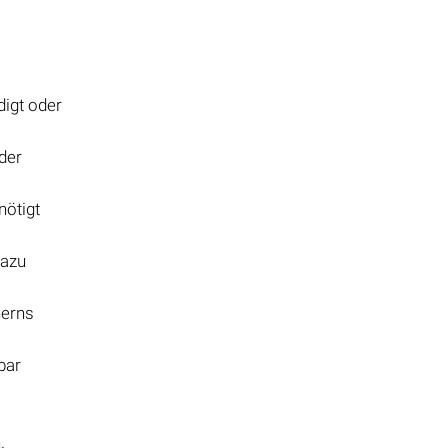
digt oder
der
nötigt
dazu
herns
bar
.