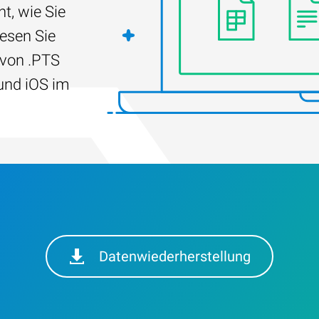
t, wie Sie
Lesen Sie
 von .PTS
und iOS im
Datenwiederherstellung