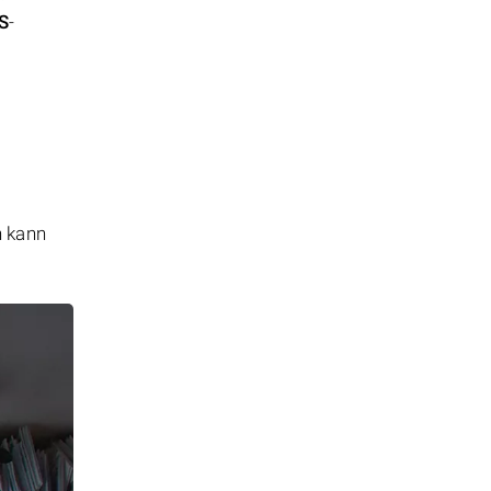
S
-
n kann