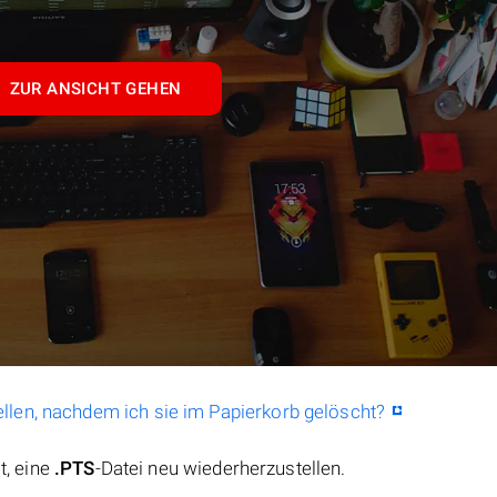
ZUR ANSICHT GEHEN
llen, nachdem ich sie im Papierkorb gelöscht?
t, eine
.PTS
-Datei neu wiederherzustellen.