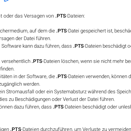
st oder das Versagen von
.PTS
-Dateien:
ichermedium, auf dem die
.PTS
-Datei gespeichert ist, beschä
ersagen der Datei führen.
e Software kann dazu führen, dass
.PTS
-Dateien beschädigt o
 versehentlich
.PTS
-Dateien löschen, wenn sie nicht mehr be
finden.
täten in der Software, die
.PTS
-Dateien verwenden, können 
nzugänglich werden.
in Stromausfall oder ein Systemabsturz während des Speic
n dies zu Beschädigungen oder Verlust der Datei führen.
können dazu führen, dass
.PTS
-Dateien beschädigt oder unles
tigen
.PTS
-Dateien durchzuführen, um Verluste zu vermeiden