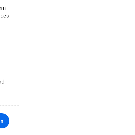
hem
 des
rd-
en