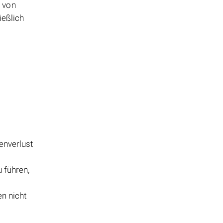
n von
ießlich
enverlust
 führen,
en nicht