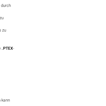
n durch
zu
s zu
e
.PTEX
-
n kann