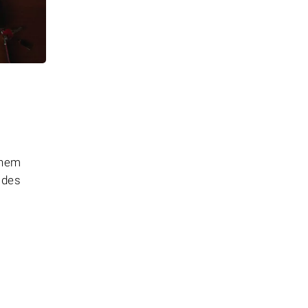
chem
 des