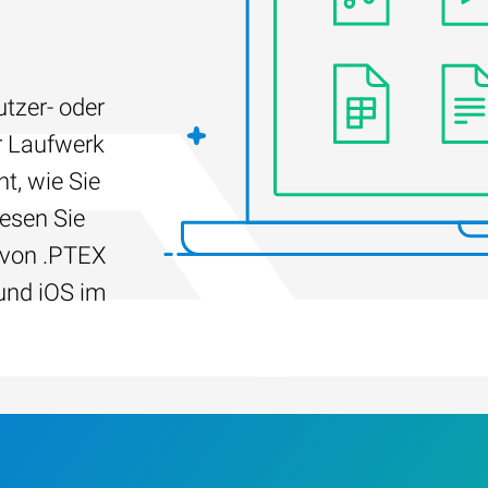
tzer- oder
r Laufwerk
t, wie Sie
Lesen Sie
 von .PTEX
und iOS im