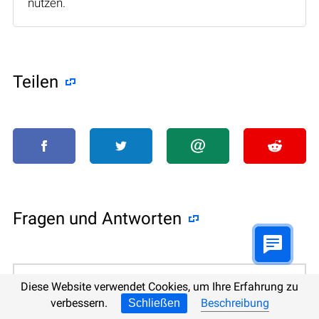
nutzen.
Teilen
Fragen und Antworten
Welche kostenlose Software ermöglicht
Diese Website verwendet Cookies, um Ihre Erfahrung zu
das Öffnen und Bearbeiten von .PPTX-
verbessern.
Beschreibung
Schließen
Dateien?