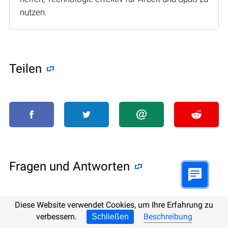
nutzen.
Teilen
Fragen und Antworten
Diese Website verwendet Cookies, um Ihre Erfahrung zu
Welche Möglichkeiten gibt es, um
verbessern.
Beschreibung
Schließen
gelöschte .PPT-Dateien