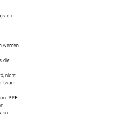
igsten
en werden
s die
d, nicht
oftware
 von
.PPF
-
en.
kann