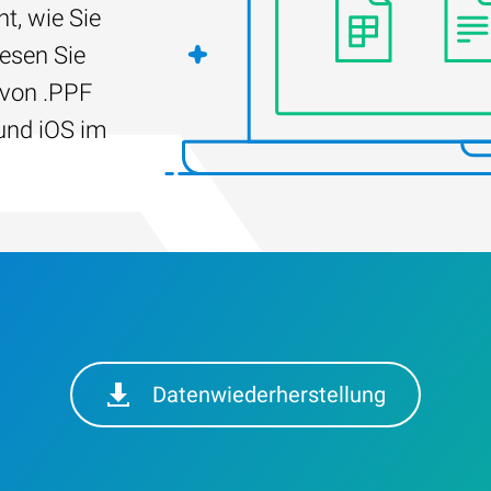
t, wie Sie
Lesen Sie
 von .PPF
und iOS im
Datenwiederherstellung