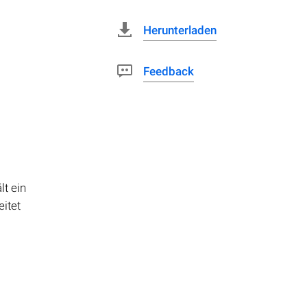
Herunterladen
Feedback
lt ein
eitet