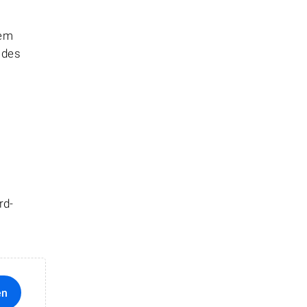
hem
 des
rd-
en