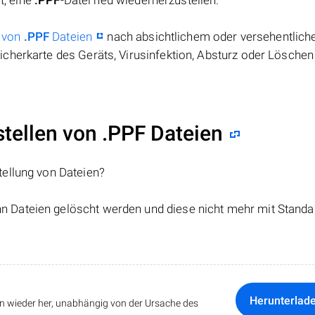
t, eine
.PPF
-Datei neu wiederherzustellen.
 von
.PPF
Dateien
nach absichtlichem oder versehentlic
cherkarte des Geräts, Virusinfektion, Absturz oder Löschen
ellen von .PPF Dateien
tellung von Dateien?
nn Dateien gelöscht werden und diese nicht mehr mit Standa
Herunterlad
ten wieder her, unabhängig von der Ursache des