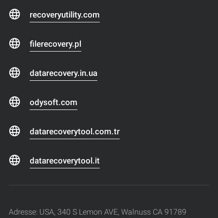
recoveryutility.com
filerecovery.pl
datarecovery.in.ua
odysoft.com
datarecoverytool.com.tr
datarecoverytool.it
Adresse: USA, 340 S Lemon AVE, Walnuss CA 91789