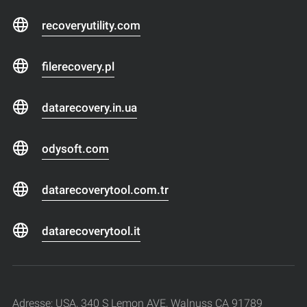
recoveryutility.com
filerecovery.pl
datarecovery.in.ua
odysoft.com
datarecoverytool.com.tr
datarecoverytool.it
Adresse: USA, 340 S Lemon AVE, Walnuss CA 91789