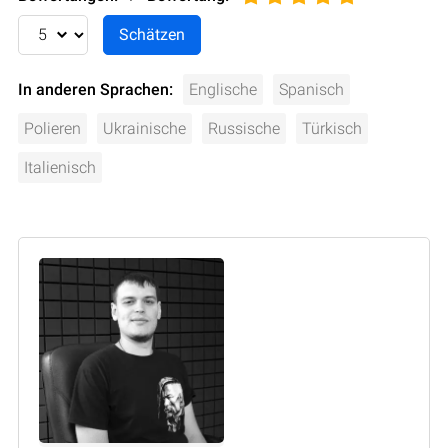
In anderen Sprachen:
Englische
Spanisch
Polieren
Ukrainische
Russische
Türkisch
Italienisch