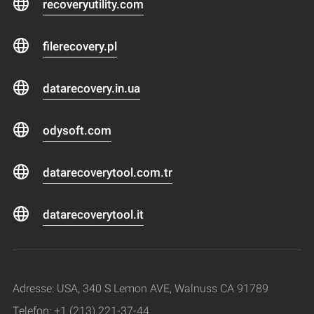
recoveryutility.com
filerecovery.pl
datarecovery.in.ua
odysoft.com
datarecoverytool.com.tr
datarecoverytool.it
Adresse: USA, 340 S Lemon AVE, Walnuss CA 91789
Telefon: +1 (213) 221-37-44