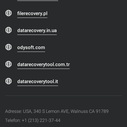
filerecovery.pl
datarecovery.in.ua
odysoft.com
datarecoverytool.com.tr
datarecoverytool.it
Adresse: USA, 340 S Lemon AVE, Walnuss CA 91789
Telefon: +1 (213) 221-37-44