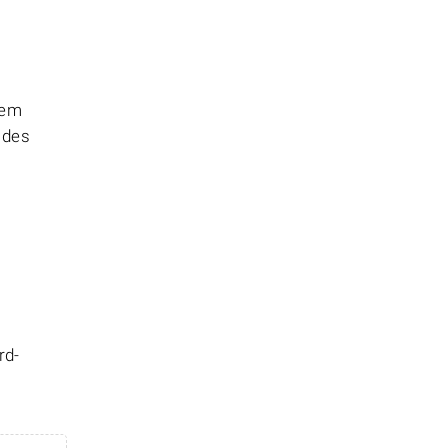
hem
 des
rd-