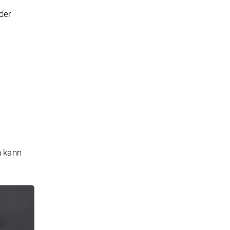
der
n kann