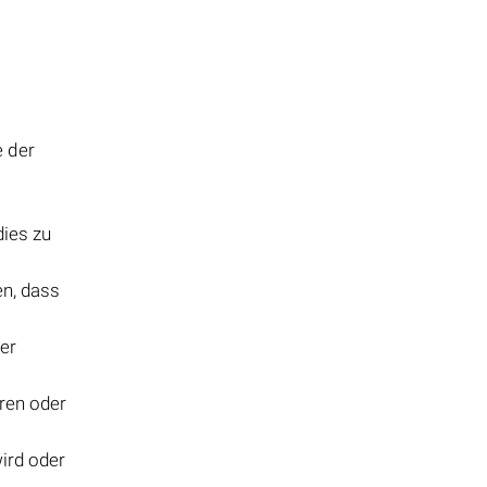
e der
dies zu
en, dass
er
ren oder
ird oder