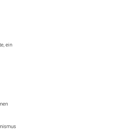
e, ein
h
nnen
hanismus