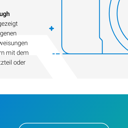
ugh
ezeigt
agenen
nweisungen
ern mit dem
teil oder