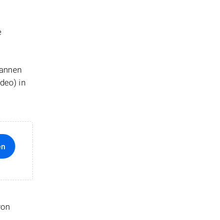
e
cannen
deo) in
en
von