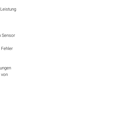
 Leistung
n Sensor
 Fehler
lungen
a von