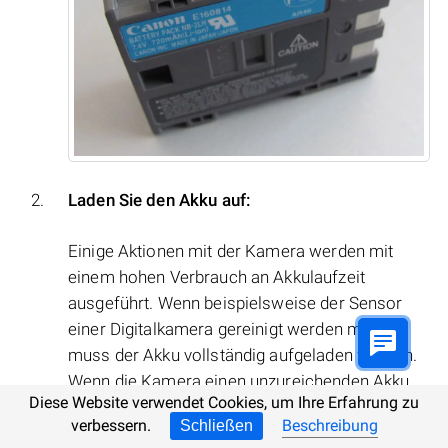
Laden Sie den Akku auf:
Einige Aktionen mit der Kamera werden mit
einem hohen Verbrauch an Akkulaufzeit
ausgeführt. Wenn beispielsweise der Sensor
einer Digitalkamera gereinigt werden muss,
muss der Akku vollständig aufgeladen werden.
Wenn die Kamera einen unzureichenden Akku
Diese Website verwendet Cookies, um Ihre Erfahrung zu
für diese Aktion feststellt, meldet die Kamera
verbessern.
Beschreibung
Schließen
einen Fehler im Zusammenhang mit einem