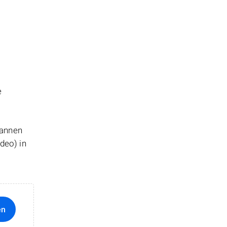
e
cannen
deo) in
en