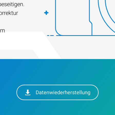
eseitigen.
orrektur
em
Datenwiederherstellung