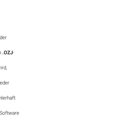
oder
on
.OZJ
-
ird,
weder
hlerhaft
 Software