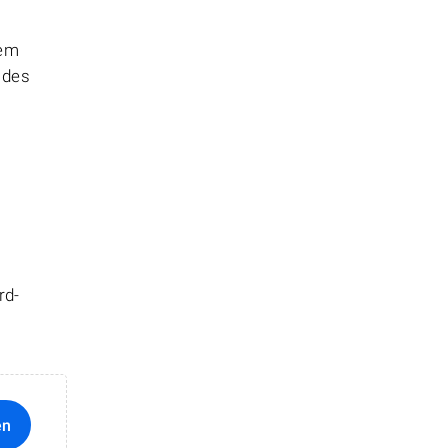
hem
 des
rd-
en