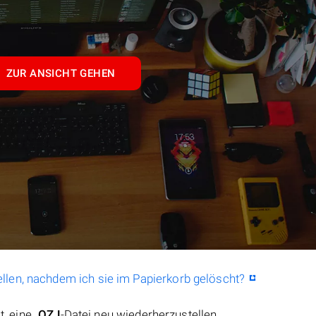
ZUR ANSICHT GEHEN
llen, nachdem ich sie im Papierkorb gelöscht?
t, eine
.OZJ
-Datei neu wiederherzustellen.