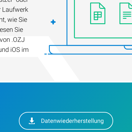
r Laufwerk
t, wie Sie
Lesen Sie
 von .OZJ
und iOS im
Datenwiederherstellung