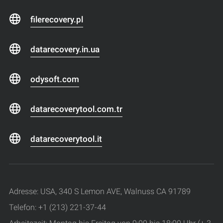
filerecovery.pl
datarecovery.in.ua
odysoft.com
datarecoverytool.com.tr
datarecoverytool.it
Adresse: USA, 340 S Lemon AVE, Walnuss CA 91789
Telefon: +1 (213) 221-37-44