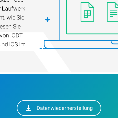
r Laufwerk
t, wie Sie
Lesen Sie
 von .ODT
und iOS im
Datenwiederherstellung