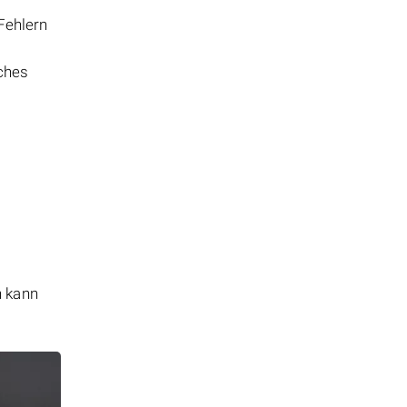
 Fehlern
iches
n kann