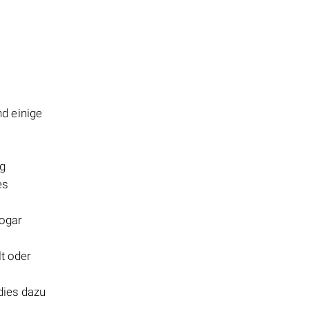
nd einige
ng
es
sogar
lt oder
 dies dazu