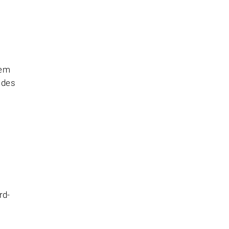
hem
 des
rd-