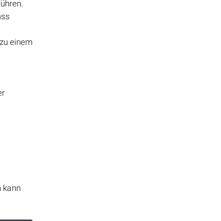
führen.
ass
 zu einem
er
n kann