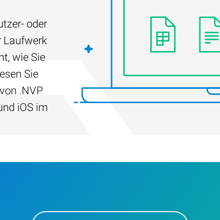
tzer- oder
r Laufwerk
t, wie Sie
Lesen Sie
 von .NVP
und iOS im