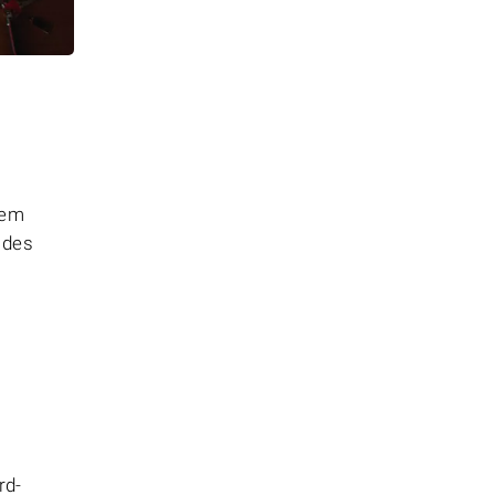
hem
 des
rd-