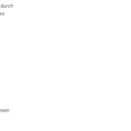
 durch
das
lesen