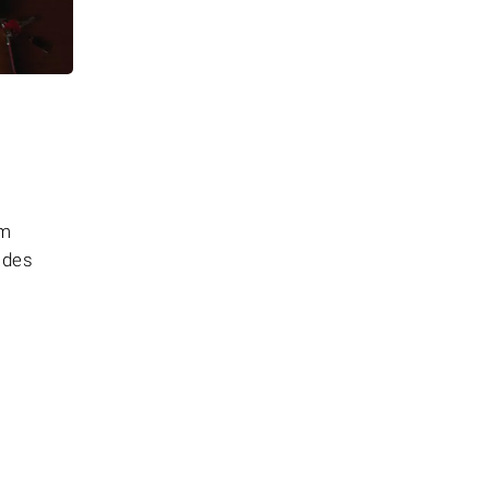
em
 des