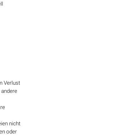
ll
m Verlust
r andere
are
eien nicht
en oder