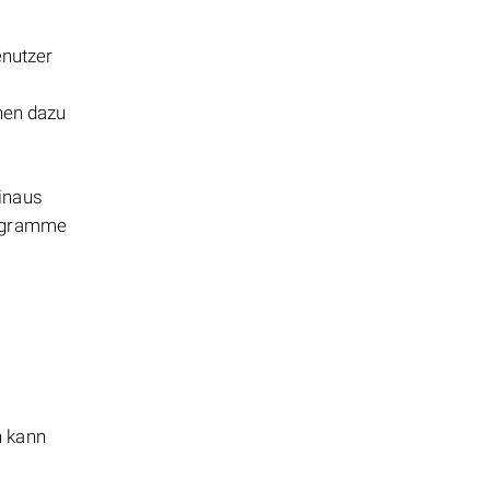
enutzer
nnen dazu
inaus
rogramme
n kann