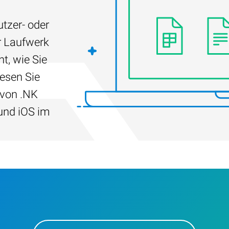
tzer- oder
r Laufwerk
t, wie Sie
Lesen Sie
 von .NK
und iOS im