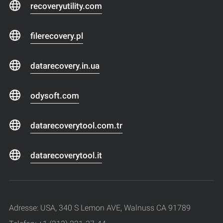
recoveryutility.com
filerecovery.pl
datarecovery.in.ua
odysoft.com
datarecoverytool.com.tr
datarecoverytool.it
Adresse: USA, 340 S Lemon AVE, Walnuss CA 91789