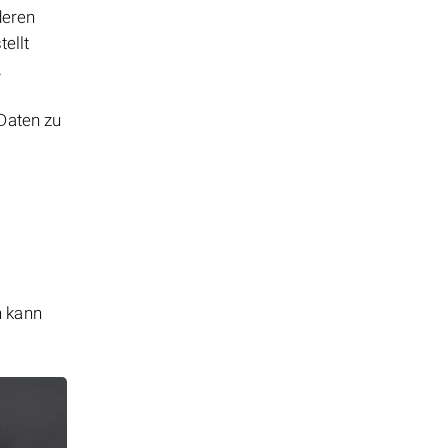
deren
ellt
.
 Daten zu
n kann