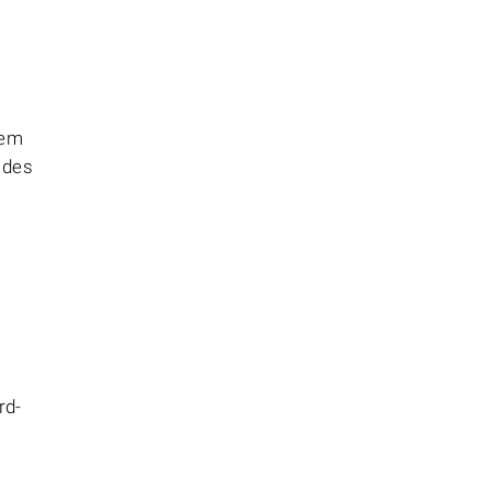
hem
 des
rd-