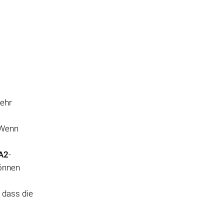
mehr
 Wenn
A2
-
können
 dass die