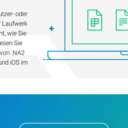
tzer- oder
r Laufwerk
t, wie Sie
Lesen Sie
 von .NA2
und iOS im