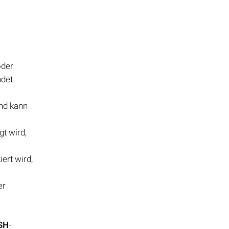
oder
ndet
und kann
gt wird,
ert wird,
er
SH
-