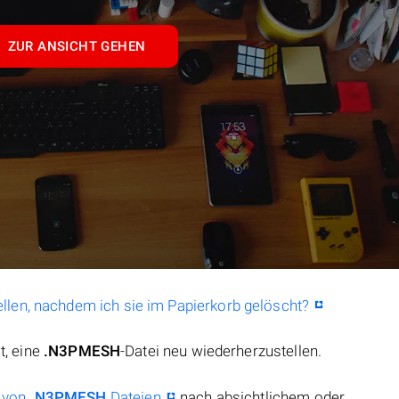
ZUR ANSICHT GEHEN
llen, nachdem ich sie im Papierkorb gelöscht?
t, eine
.N3PMESH
-Datei neu wiederherzustellen.
 von
.N3PMESH
Dateien
nach absichtlichem oder