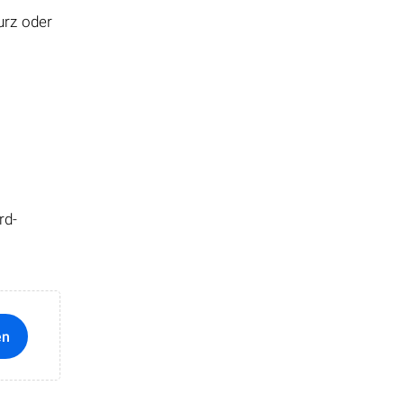
urz oder
rd-
en