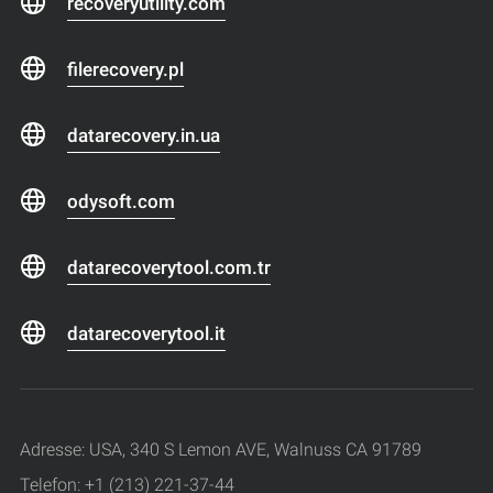
recoveryutility.com
filerecovery.pl
datarecovery.in.ua
odysoft.com
datarecoverytool.com.tr
datarecoverytool.it
Adresse: USA, 340 S Lemon AVE, Walnuss CA 91789
Telefon: +1 (213) 221-37-44