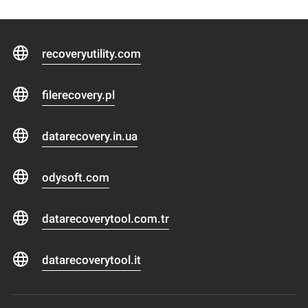
recoveryutility.com
filerecovery.pl
datarecovery.in.ua
odysoft.com
datarecoverytool.com.tr
datarecoverytool.it