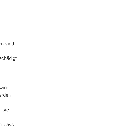
en sind:
schädigt
wird,
werden
n sie
n, dass