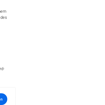
chem
 des
rd-
en