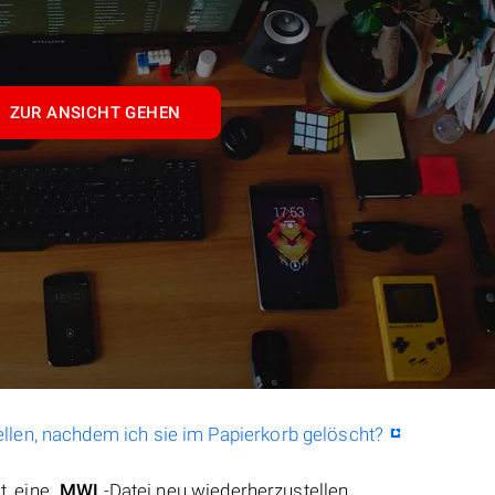
ZUR ANSICHT GEHEN
llen, nachdem ich sie im Papierkorb gelöscht?
t, eine
.MWL
-Datei neu wiederherzustellen.