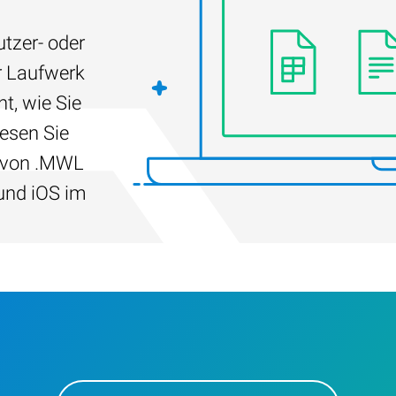
tzer- oder
r Laufwerk
t, wie Sie
Lesen Sie
g von .MWL
und iOS im