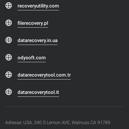
recoveryutility.com
filerecovery.pl
datarecovery.in.ua
odysoft.com
datarecoverytool.com.tr
datarecoverytool.it
Adresse: USA, 340 S Lemon AVE, Walnuss CA 91789