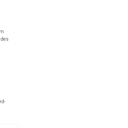
em
 des
rd-