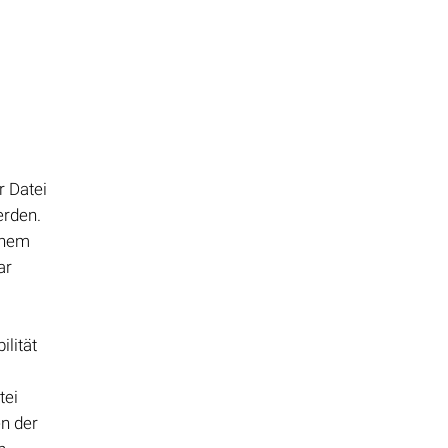
r Datei
erden.
einem
ar
ilität
tei
en der