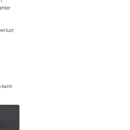
n.
ehler
verlust
n kann