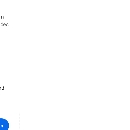
em
 des
rd-
en