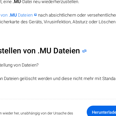
t, eine
.MU
-Datei neu wiederherzustellen.
 von
.MU
Dateien
nach absichtlichem oder versehentlich
cherkarte des Geräts, Virusinfektion, Absturz oder Löschen
ellen von .MU Dateien
tellung von Dateien?
nn Dateien gelöscht werden und diese nicht mehr mit Standa
Herunterlad
ten wieder her, unabhängig von der Ursache des