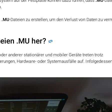
system auf der Festplatte können dazu führen, dass
.MU
-Dat
.
n
.MU
-Dateien zu erstellen, um den Verlust von Daten zu ver
teien .MU her?
er anderer stationärer und mobiler Geräte treten trotz
ierungen, Hardware- oder Systemausfälle auf. Infolgedesse