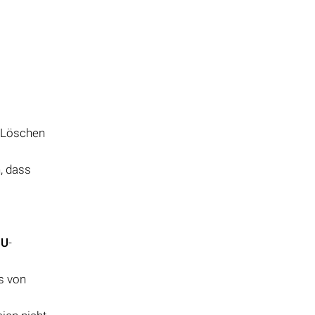
s Löschen
n, dass
MU
-
s von