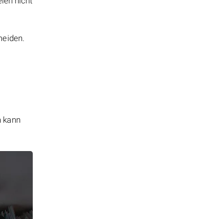
eien nicht
meiden.
n kann