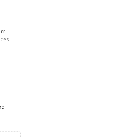
hem
 des
rd-