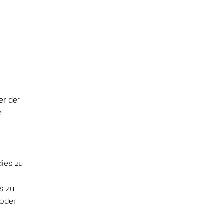
er der
e
dies zu
s zu
 oder