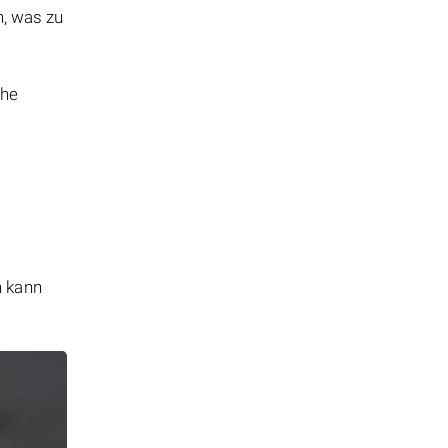
n, was zu
che
n kann