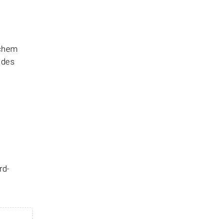
ichem
 des
rd-