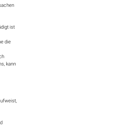
rsachen
digt ist
e die
ch
ms, kann
aufweist,
nd