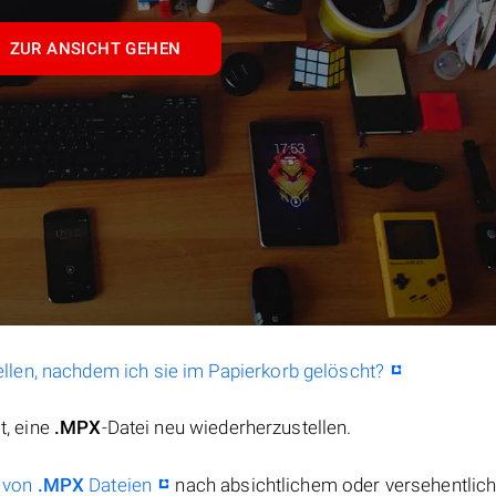
ZUR ANSICHT GEHEN
llen, nachdem ich sie im Papierkorb gelöscht?
t, eine
.MPX
-Datei neu wiederherzustellen.
 von
.MPX
Dateien
nach absichtlichem oder versehentli