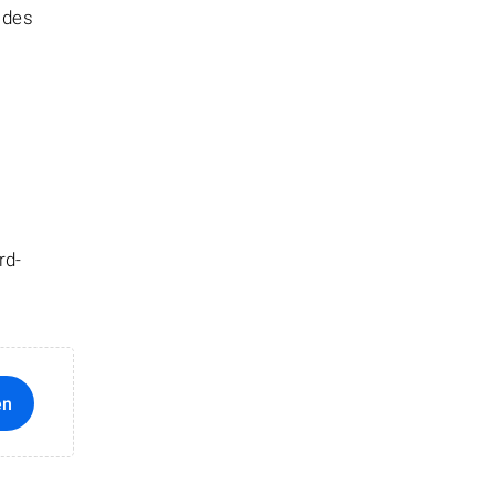
 des
rd-
en