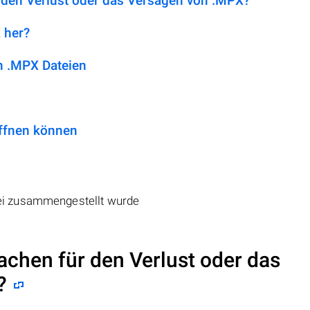
 den Verlust oder das Versagen von .MPX?
 her?
n .MPX Dateien
ffnen können
ei zusammengestellt wurde
achen für den Verlust oder das
?