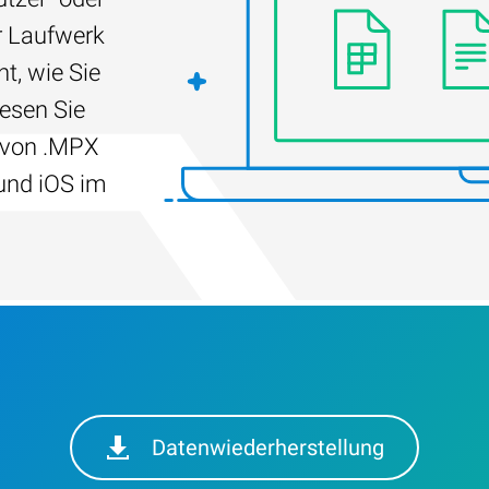
r Laufwerk
t, wie Sie
Lesen Sie
g von .MPX
und iOS im
Datenwiederherstellung