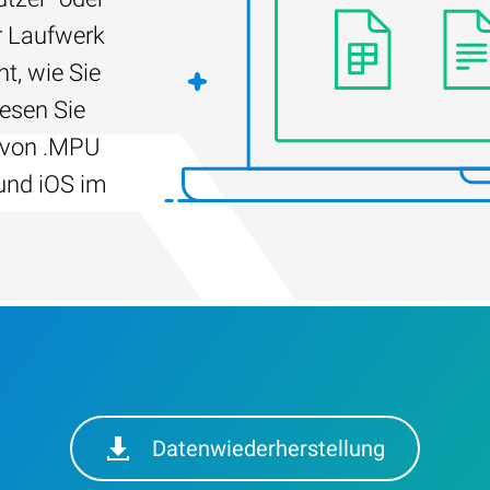
r Laufwerk
t, wie Sie
Lesen Sie
g von .MPU
und iOS im
Datenwiederherstellung