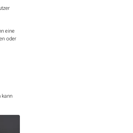
utzer
nn eine
len oder
n kann