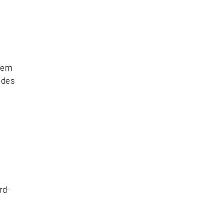
chem
 des
rd-