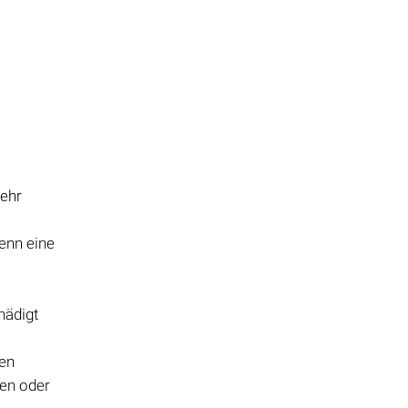
mehr
enn eine
hädigt
ien
nen oder