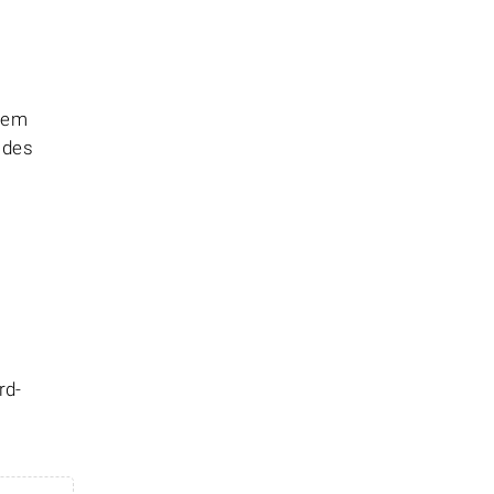
chem
 des
rd-