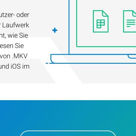
tzer- oder
r Laufwerk
t, wie Sie
Lesen Sie
g von .MKV
und iOS im