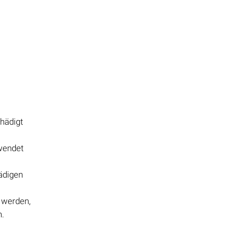
chädigt
wendet
ädigen
 werden,
n.