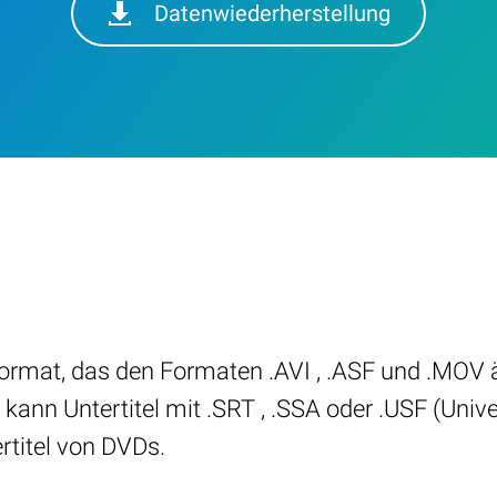
Datenwiederherstellung
format, das den Formaten .AVI , .ASF und .MOV ä
ann Untertitel mit .SRT , .SSA oder .USF (Unive
rtitel von DVDs.