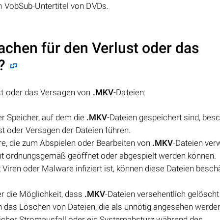
h VobSub-Untertitel von DVDs.
achen für den Verlust oder das
?
st oder das Versagen von
.MKV
-Dateien:
er Speicher, auf dem die
.MKV
-Dateien gespeichert sind, bes
ust oder Versagen der Dateien führen.
re, die zum Abspielen oder Bearbeiten von
.MKV
-Dateien ver
icht ordnungsgemäß geöffnet oder abgespielt werden können.
Viren oder Malware infiziert ist, können diese Dateien besch
r die Möglichkeit, dass
.MKV
-Dateien versehentlich gelöscht
ch das Löschen von Dateien, die als unnötig angesehen werde
licher Stromausfall oder ein Systemabsturz während des