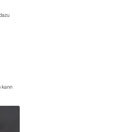
 dazu
n kann