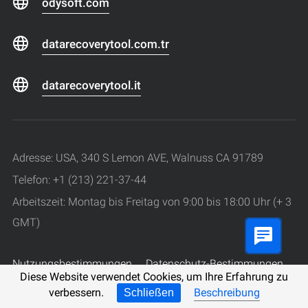
odysoft.com
datarecoverytool.com.tr
datarecoverytool.it
Adresse: USA, 340 S Lemon AVE, Walnuss CA 91789
Telefon: +1 (213) 221-37-44
Arbeitszeit: Montag bis Freitag von 9:00 bis 18:00 Uhr (+ 3
GMT)
Nutzungsbestimmungen
Datenschutz-Bestimmungen
Diese Website verwendet Cookies, um Ihre Erfahrung zu
© 2008 - 2026 Hetman Software.
verbessern.
Beschreibung
Schließen
Alle Rechte vorbehalten.