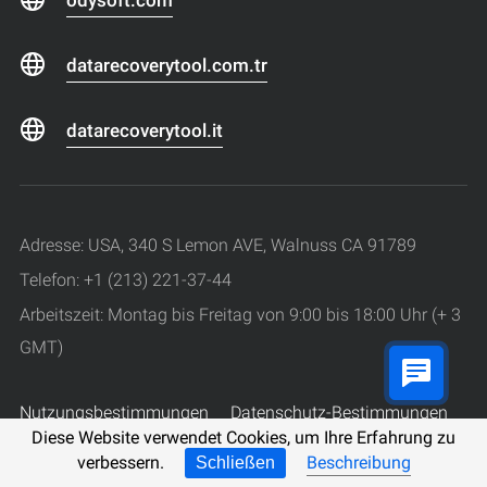
datarecoverytool.com.tr
datarecoverytool.it
Adresse: USA, 340 S Lemon AVE, Walnuss CA 91789
Telefon: +1 (213) 221-37-44
Arbeitszeit: Montag bis Freitag von 9:00 bis 18:00 Uhr (+ 3
GMT)
Nutzungsbestimmungen
Datenschutz-Bestimmungen
Diese Website verwendet Cookies, um Ihre Erfahrung zu
© 2008 - 2026 Hetman Software.
verbessern.
Beschreibung
Schließen
Alle Rechte vorbehalten.