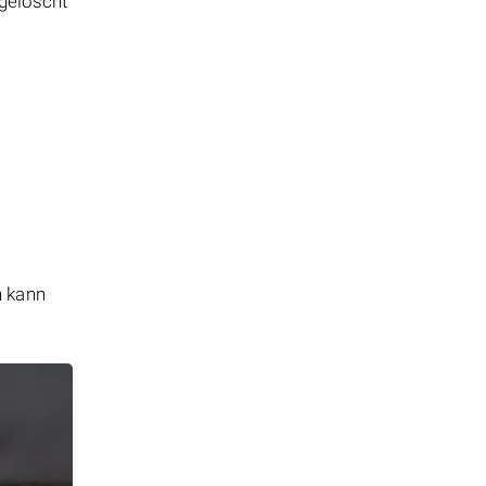
 gelöscht
n kann