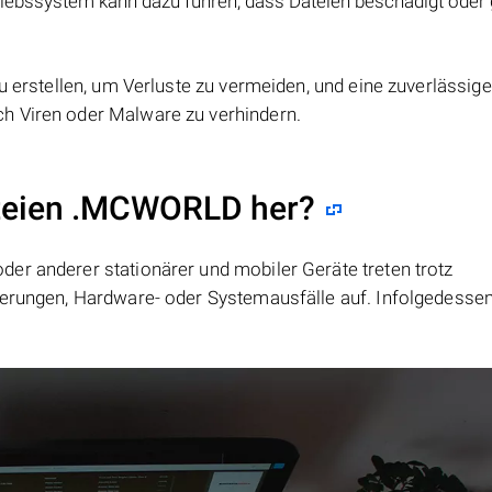
iebssystem kann dazu führen, dass Dateien beschädigt oder
u erstellen, um Verluste zu vermeiden, und eine zuverlässige
h Viren oder Malware zu verhindern.
ateien .MCWORLD her?
er anderer stationärer und mobiler Geräte treten trotz
ierungen, Hardware- oder Systemausfälle auf. Infolgedesse