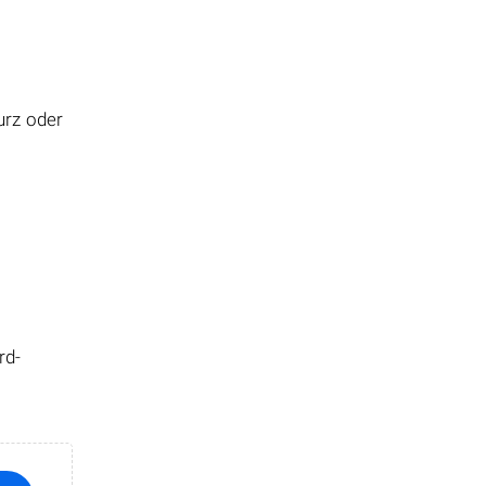
urz oder
rd-