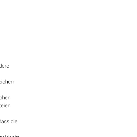
dere
eichern
schen.
teien
dass die