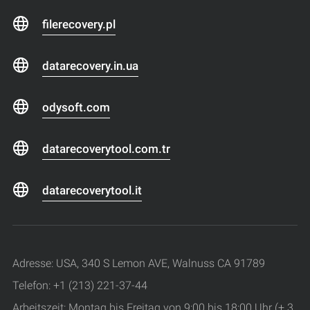
filerecovery.pl
datarecovery.in.ua
odysoft.com
datarecoverytool.com.tr
datarecoverytool.it
Adresse: USA, 340 S Lemon AVE, Walnuss CA 91789
Telefon: +1 (213) 221-37-44
Arbeitszeit: Montag bis Freitag von 9:00 bis 18:00 Uhr (+ 3