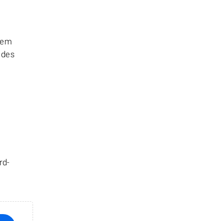
hem
 des
rd-