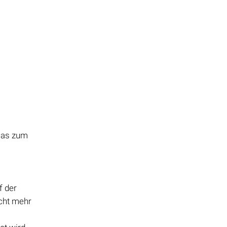
 was zum
f der
icht mehr