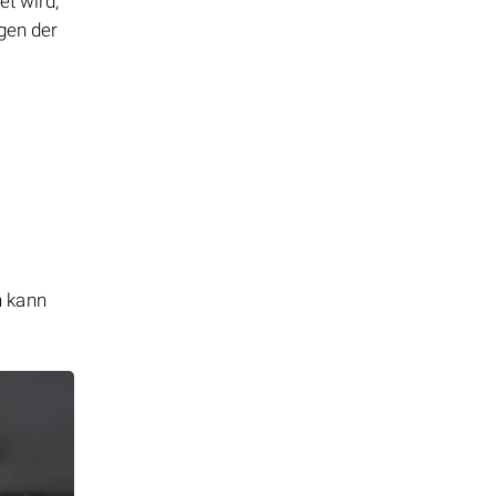
et wird,
gen der
n kann