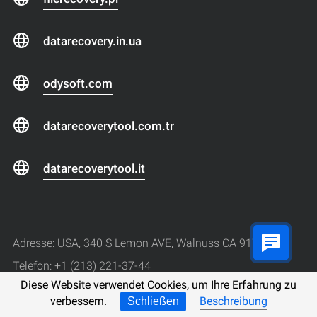
datarecovery.in.ua
odysoft.com
datarecoverytool.com.tr
datarecoverytool.it
Adresse: USA, 340 S Lemon AVE, Walnuss CA 91789
Telefon: +1 (213) 221-37-44
Diese Website verwendet Cookies, um Ihre Erfahrung zu
Arbeitszeit: Montag bis Freitag von 9:00 bis 18:00 Uhr (+ 3
verbessern.
Beschreibung
Schließen
GMT)