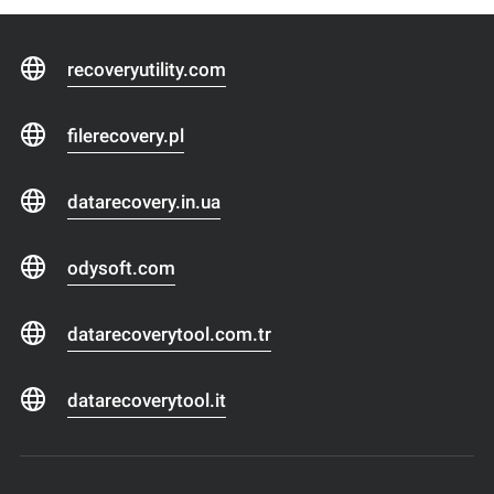
recoveryutility.com
filerecovery.pl
datarecovery.in.ua
odysoft.com
datarecoverytool.com.tr
datarecoverytool.it