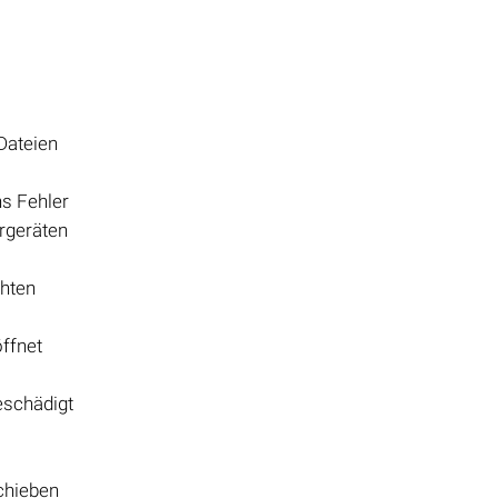
Dateien
s Fehler
rgeräten
chten
öffnet
eschädigt
chieben