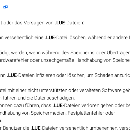
?
st oder das Versagen von
.LUE
-Dateien:
n versehentlich eine
.LUE
-Datei löschen, während er andere 
hädigt werden, wenn während des Speicherns oder Übertragen
, Hardwarefehler oder unsachgemäße Handhabung von Speiche
ann
.LUE
-Dateien infizieren oder löschen, um Schaden anzuri
atei mit einer nicht unterstützten oder veralteten Software ge
n führen und die Datei beschädigen.
können dazu führen, dass
.LUE
-Dateien verloren gehen oder b
dhabung von Speichermedien, Festplattenfehler oder
.
 Benutzer die
.LUE
-Dateien versehentlich umbenennen, vers