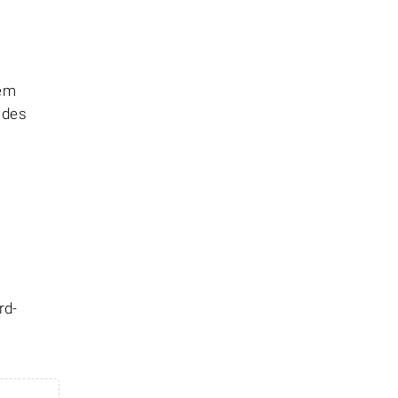
hem
 des
rd-