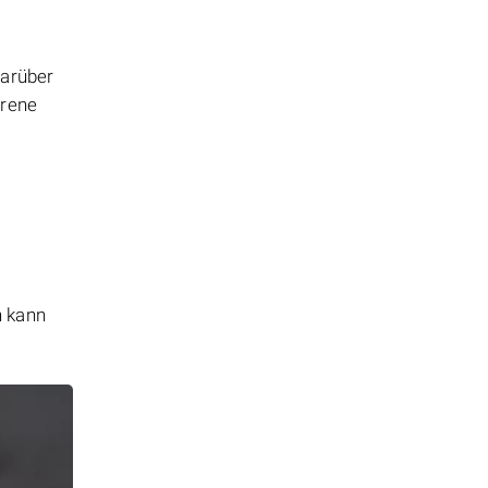
Darüber
orene
n kann