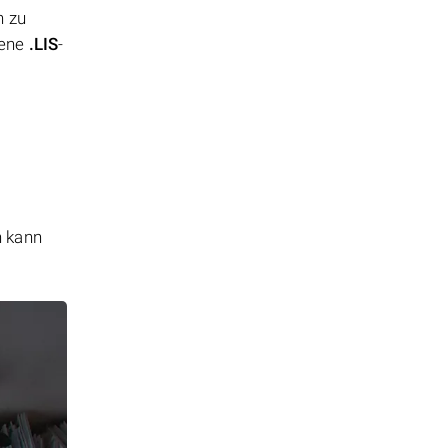
n zu
rene
.LIS
-
n kann