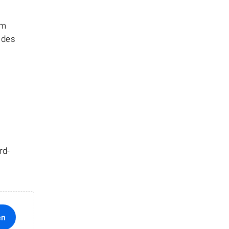
em
 des
rd-
en