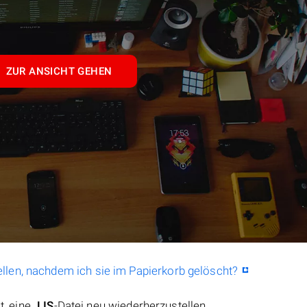
ZUR ANSICHT GEHEN
llen, nachdem ich sie im Papierkorb gelöscht?
t, eine
.LIS
-Datei neu wiederherzustellen.