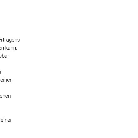
ertragens
en kann.
sbar
i
 einen
gehen
einer