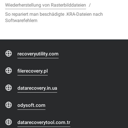
Wiederherstellung von Rasterbilddateien
So repariert man beschädigte .KRA-Dateien nach
Softwarefehlern
recoveryutility.com
filerecovery.pl
datarecovery.in.ua
odysoft.com
datarecoverytool.com.tr