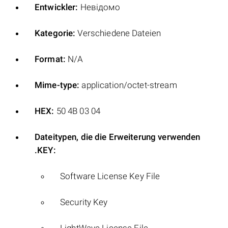
Entwickler:
Невідомо
Kategorie:
Verschiedene Dateien
Format:
N/A
Mime-type:
application/octet-stream
HEX:
50 4B 03 04
Dateitypen, die die Erweiterung verwenden
.KEY:
Software License Key File
Security Key
LightWave License File