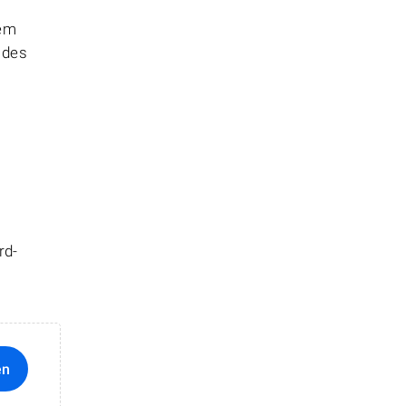
hem
 des
rd-
en