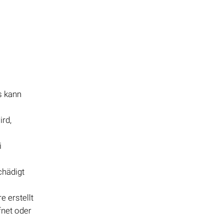
s kann
ird,
i
chädigt
e erstellt
fnet oder