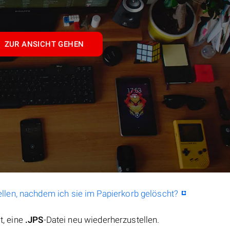
ZUR ANSICHT GEHEN
llen, nachdem ich sie im Papierkorb gelöscht?
t, eine
.JPS
-Datei neu wiederherzustellen.