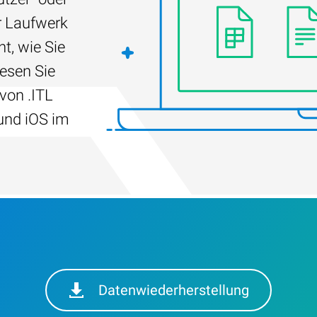
r Laufwerk
t, wie Sie
Lesen Sie
von .ITL
und iOS im
Datenwiederherstellung