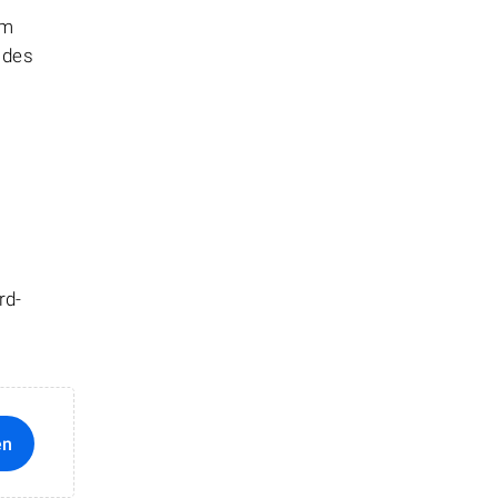
em
 des
rd-
en