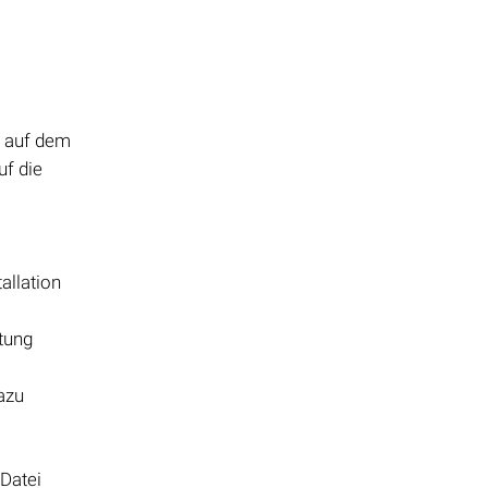
, auf dem
uf die
allation
tung
azu
-Datei