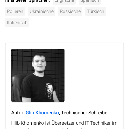
In anderen Sprachen:
Englische
Spanisch
Polieren
Ukrainische
Russische
Türkisch
Italienisch
Autor:
Glib Khomenko
, Technischer Schreiber
Hlib Khomenko ist Übersetzer und IT-Techniker im