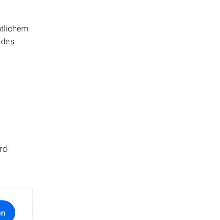
ntlichem
 des
rd-
en