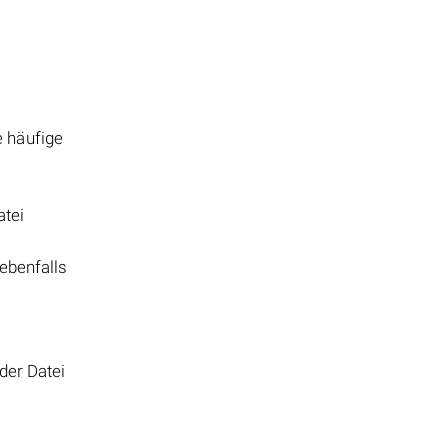
e häufige
atei
 ebenfalls
der Datei