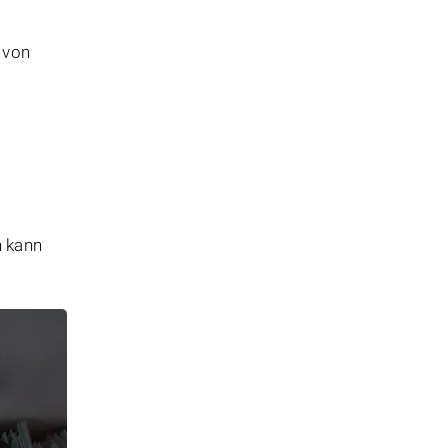
t von
n kann