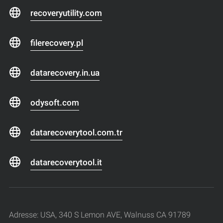
recoveryutility.com
filerecovery.pl
datarecovery.in.ua
odysoft.com
datarecoverytool.com.tr
datarecoverytool.it
Adresse: USA, 340 S Lemon AVE, Walnuss CA 91789