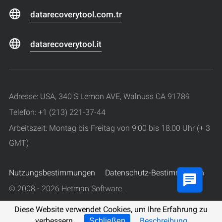
datarecoverytool.com.tr
datarecoverytool.it
Adresse: USA, 340 S Lemon AVE, Walnuss CA 91789
Telefon: +1 (213) 221-37-44
Arbeitszeit: Montag bis Freitag von 9:00 bis 18:00 Uhr (+ 3
GMT)
Nutzungsbestimmungen
Datenschutz-Bestimmungen
© 2008 - 2026 Hetman Software.
Alle Rechte vorbehalten.
Diese Website verwendet Cookies, um Ihre Erfahrung zu
verbessern.
Beschreibung
Schließen