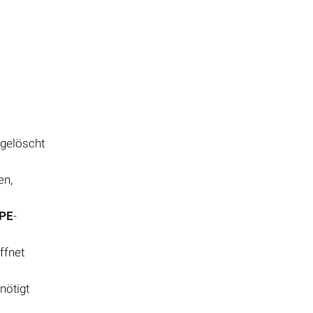
 gelöscht
en,
PE
-
ffnet
nötigt