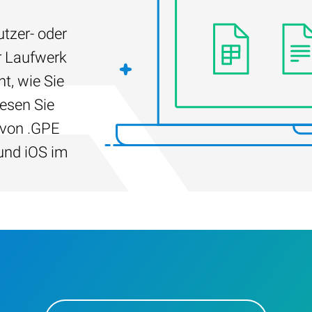
tzer- oder
r Laufwerk
t, wie Sie
Lesen Sie
 von .GPE
und iOS im