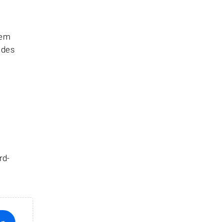
hem
 des
rd-